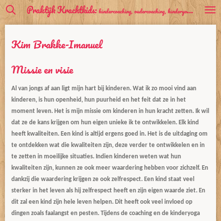
Praktijk Krachtkids:
kindercoaching, oudercoaching, kinderyoga & kinderyogadans
Ga
direct
naar
Kim Brakke-Imanuel
de
hoofdinhoud
Missie en visie
Al van jongs af aan ligt mijn hart bij kinderen. Wat ik zo mooi vind aan
kinderen, is hun openheid, hun puurheid en het feit dat ze in het
moment leven. Het is mijn missie om kinderen in hun kracht zetten. Ik wil
dat ze de kans krijgen om hun eigen unieke ik te ontwikkelen. E
lk
kind
heeft kwaliteiten. Een kind is altijd ergens goed in. Het is de uitdaging om
te ontdekken wat die kwaliteiten zijn, deze verder te ontwikkelen en in
te zetten in moeilijke situaties. Indien kinderen weten wat hun
kwaliteiten zijn, kunnen ze ook meer waardering hebben voor zichzelf. En
dankzij die waardering krijgen ze ook zelfrespect. Een kind staat veel
sterker in het leven als hij zelfrespect heeft en zijn eigen waarde ziet. En
dit zal een kind zijn hele leven helpen. Dit heeft ook veel invloed op
dingen zoals faalangst en pesten. Tijdens de coaching en de kinderyoga