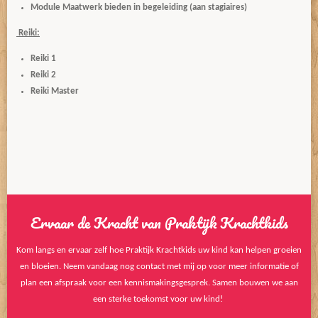
Module Maatwerk bieden in begeleiding (aan stagiaires)
Reiki:
Reiki 1
Reiki 2
Reiki Master
Ervaar de Kracht van Praktijk Krachtkids
Kom langs en ervaar zelf hoe Praktijk Krachtkids uw kind kan helpen groeien
en bloeien. Neem vandaag nog contact met mij op voor meer informatie of
plan een afspraak voor een kennismakingsgesprek. Samen bouwen we aan
een sterke toekomst voor uw kind!